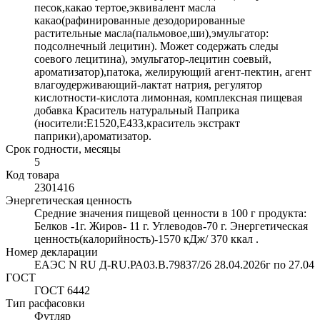
песок,какао тертое,эквивалент масла
какао(рафинированные дезодорированные
растительные масла(пальмовое,ши),эмульгатор:
подсолнечный лецитин). Может содержать следы
соевого лецитина), эмульгатор-лецитин соевый,
ароматизатор),патока, желирующий агент-пектин, агент
влагоудерживающий-лактат натрия, регулятор
кислотности-кислота лимонная, комплексная пищевая
добавка Краситель натуральный Паприка
(носители:Е1520,Е433,краситель экстракт
паприки),ароматизатор.
Срок годности, месяцы
5
Код товара
2301416
Энергетическая ценность
Средние значения пищевой ценности в 100 г продукта:
Белков -1г. Жиров- 11 г. Углеводов-70 г. Энергетическая
ценность(калорийность)-1570 кДж/ 370 ккал .
Номер декларации
ЕАЭС N RU Д-RU.РА03.В.79837/26 28.04.2026г по 27.04
ГОСТ
ГОСТ 6442
Тип расфасовки
Футляр