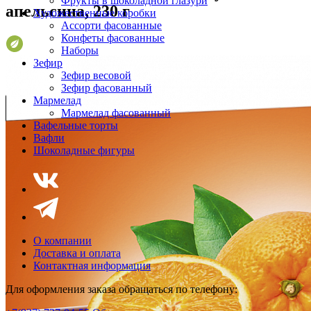
Фрукты в шоколадной глазури
апельсина, 230 г
Художественные коробки
Ассорти фасованные
Конфеты фасованные
Наборы
Зефир
Зефир весовой
Зефир фасованный
Мармелад
Мармелад фасованный
Вафельные торты
Вафли
Шоколадные фигуры
О компании
Доставка и оплата
Контактная информация
Для оформления заказа обращаться по телефону: