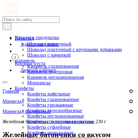
Каталоги продукции
Шоколад
Шоколад плиточный
Адреса магазинов
Шоколад плиточный с крупными добавками
Шоколад с начинкой
0
Карамель
Корзина пуста
Карамель глазированная
Личный кабинет
Карамель леденцовая
Карамель неглазированная
Монпансье
Конфеты
Главная
Конфеты вафельные
Конфеты глазированные
Мармелад
Конфеты грильяжные
Конфеты куполообразные
Мармелад фасованный
Конфеты неглазированные
Желейные батончики со вкусом апельсина, 230 г
Конфеты с молочным корпусом
Конфеты суфлейные
Конфеты шоколадные
Желейные батончики со вкусом