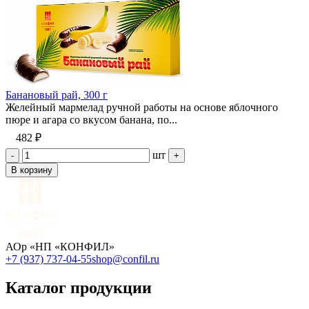
Банановый рай, 300 г
Желейный мармелад ручной работы на основе яблочного
пюре и агара со вкусом банана, по...
482 ₽
шт
-
+
В корзину
АОр «НП «КОНФИЛ»
+7 (937) 737-04-55
shop@confil.ru
Каталог продукции