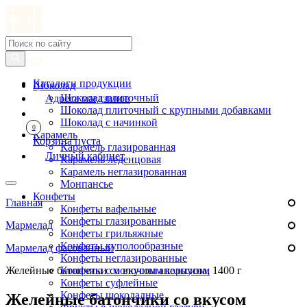
Каталоги продукции
Шоколад
Шоколад плиточный
Адреса магазинов
Шоколад плиточный с крупными добавками
Шоколад с начинкой
0
Карамель
Корзина пуста
Карамель глазированная
Личный кабинет
Карамель леденцовая
Карамель неглазированная
Монпансье
Конфеты
Главная
Конфеты вафельные
Конфеты глазированные
Мармелад
Конфеты грильяжные
Конфеты куполообразные
Мармелад фасованный
Конфеты неглазированные
Желейные батончики со вкусом апельсина, 1400 г
Конфеты с молочным корпусом
Конфеты суфлейные
Конфеты шоколадные
Желейные батончики со вкусом