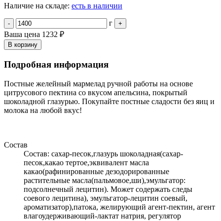
Наличие на складе:
есть в наличии
г
-
+
Ваша цена
1232 ₽
В корзину
Подробная информация
Постные желейный мармелад ручной работы на основе
цитрусового пектина со вкусом апельсина, покрытый
шоколадной глазурью. Покупайте постные сладости без яиц и
молока на любой вкус!
Состав
Состав: сахар-песок,глазурь шоколадная(сахар-
песок,какао тертое,эквивалент масла
какао(рафинированные дезодорированные
растительные масла(пальмовое,ши),эмульгатор:
подсолнечный лецитин). Может содержать следы
соевого лецитина), эмульгатор-лецитин соевый,
ароматизатор),патока, желирующий агент-пектин, агент
влагоудерживающий-лактат натрия, регулятор