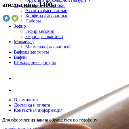
Фрукты в шоколадной глазури
апельсина, 1400 г
Художественные коробки
Ассорти фасованные
Конфеты фасованные
Наборы
Зефир
Зефир весовой
Зефир фасованный
Мармелад
Мармелад фасованный
Вафельные торты
Вафли
Шоколадные фигуры
О компании
Доставка и оплата
Контактная информация
Для оформления заказа обращаться по телефону: