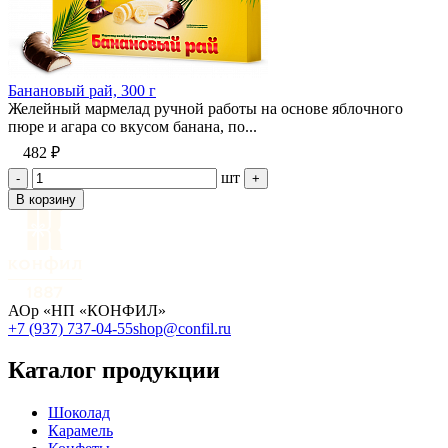
Банановый рай, 300 г
Желейный мармелад ручной работы на основе яблочного
пюре и агара со вкусом банана, по...
482 ₽
шт
-
+
В корзину
АОр «НП «КОНФИЛ»
+7 (937) 737-04-55
shop@confil.ru
Каталог продукции
Шоколад
Карамель