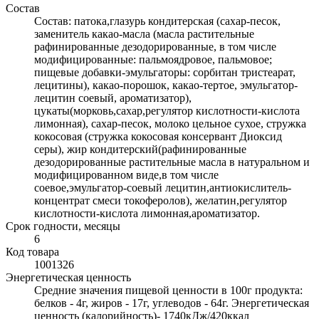
Состав
Состав: патока,глазурь кондитерская (сахар-песок,
заменитель какао-масла (масла растительные
рафинированные дезодорированные, в том числе
модифицированные: пальмоядровое, пальмовое;
пищевые добавки-эмульгаторы: сорбитан тристеарат,
лецитины), какао-порошок, какао-тертое, эмульгатор-
лецитин соевый, ароматизатор),
цукаты(морковь,сахар,регулятор кислотности-кислота
лимонная), сахар-песок, молоко цельное сухое, стружка
кокосовая (стружка кокосовая консервант Диоксид
серы), жир кондитерский(рафинированные
дезодорированные растительные масла в натуральном и
модифицированном виде,в том числе
соевое,эмульгатор-соевый лецитин,антиокислитель-
концентрат смеси токоферолов), желатин,регулятор
кислотности-кислота лимонная,ароматизатор.
Срок годности, месяцы
6
Код товара
1001326
Энергетическая ценность
Средние значения пищевой ценности в 100г продукта:
белков - 4г, жиров - 17г, углеводов - 64г. Энергетическая
ценность (калорийность)- 1740кДж/420ккал