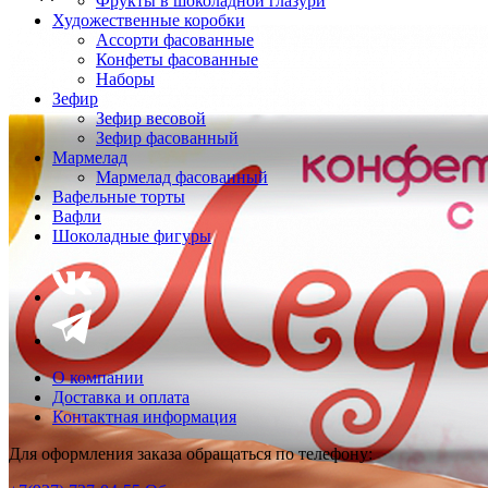
Фрукты в шоколадной глазури
Художественные коробки
Ассорти фасованные
Конфеты фасованные
Наборы
Зефир
Зефир весовой
Зефир фасованный
Мармелад
Мармелад фасованный
Вафельные торты
Вафли
Шоколадные фигуры
О компании
Доставка и оплата
Контактная информация
Для оформления заказа обращаться по телефону: