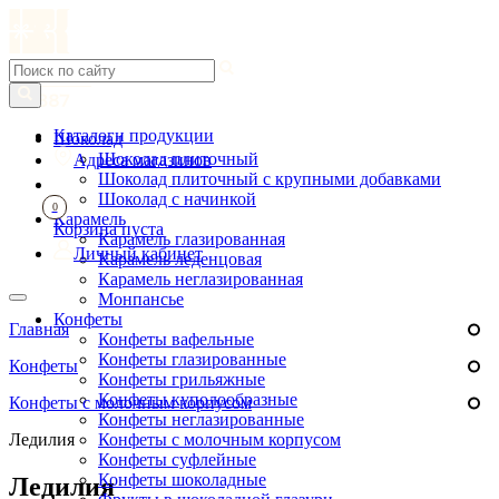
Каталоги продукции
Шоколад
Шоколад плиточный
Адреса магазинов
Шоколад плиточный с крупными добавками
Шоколад с начинкой
0
Карамель
Корзина пуста
Карамель глазированная
Личный кабинет
Карамель леденцовая
Карамель неглазированная
Монпансье
Конфеты
Главная
Конфеты вафельные
Конфеты глазированные
Конфеты
Конфеты грильяжные
Конфеты куполообразные
Конфеты с молочным корпусом
Конфеты неглазированные
Ледилия
Конфеты с молочным корпусом
Конфеты суфлейные
Конфеты шоколадные
Ледилия