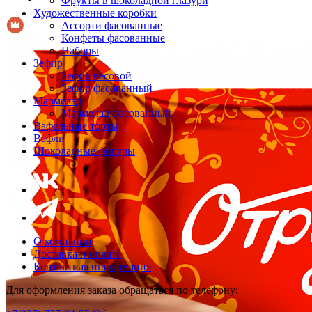
Фрукты в шоколадной глазури
Художественные коробки
Ассорти фасованные
Конфеты фасованные
Наборы
Зефир
Зефир весовой
Зефир фасованный
Мармелад
Мармелад фасованный
Вафельные торты
Вафли
Шоколадные фигуры
О компании
Доставка и оплата
Контактная информация
Для оформления заказа обращаться по телефону: