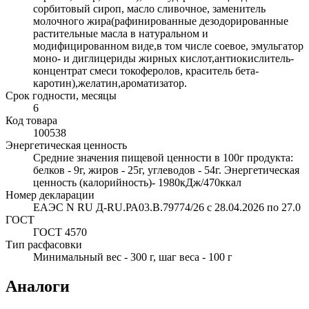
сорбитовый сироп, масло сливочное, заменитель
молочного жира(рафинированные дезодорированные
растительные масла в натуральном и
модифицированном виде,в том числе соевое, эмульгатор
моно- и диглицериды жирных кислот,антиокислитель-
концентрат смеси токоферолов, краситель бета-
каротин),желатин,ароматизатор.
Срок годности, месяцы
6
Код товара
100538
Энергетическая ценность
Средние значения пищевой ценности в 100г продукта:
белков - 9г, жиров - 25г, углеводов - 54г. Энергетическая
ценность (калорийность)- 1980кДж/470ккал
Номер декларации
ЕАЭС N RU Д-RU.РА03.В.79774/26 с 28.04.2026 по 27.0
ГОСТ
ГОСТ 4570
Тип расфасовки
Минимальный вес - 300 г, шаг веса - 100 г
Аналоги