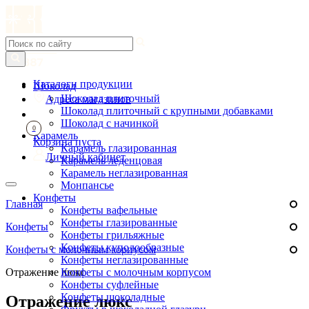
Каталоги продукции
Шоколад
Шоколад плиточный
Адреса магазинов
Шоколад плиточный с крупными добавками
Шоколад с начинкой
0
Карамель
Корзина пуста
Карамель глазированная
Личный кабинет
Карамель леденцовая
Карамель неглазированная
Монпансье
Конфеты
Главная
Конфеты вафельные
Конфеты глазированные
Конфеты
Конфеты грильяжные
Конфеты куполообразные
Конфеты с молочным корпусом
Конфеты неглазированные
Отражение люкс
Конфеты с молочным корпусом
Конфеты суфлейные
Конфеты шоколадные
Отражение люкс