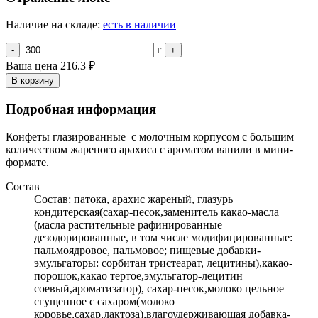
Наличие на складе:
есть в наличии
г
-
+
Ваша цена
216.3 ₽
В корзину
Подробная информация
Конфеты глазированные с молочным корпусом с большим
количеством жареного арахиса с ароматом ванили в мини-
формате.
Состав
Состав: патока, арахис жареный, глазурь
кондитерская(сахар-песок,заменитель какао-масла
(масла растительные рафинированные
дезодорированные, в том числе модифицированные:
пальмоядровое, пальмовое; пищевые добавки-
эмульгаторы: сорбитан тристеарат, лецитины),какао-
порошок,какао тертое,эмульгатор-лецитин
соевый,ароматизатор), сахар-песок,молоко цельное
сгущенное с сахаром(молоко
коровье,сахар,лактоза),влагоудерживающая добавка-