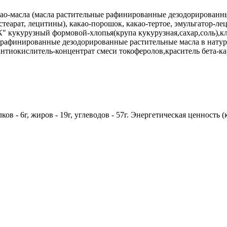
какао-масла (масла растительные рафинированные дезодорированн
теарат, лецитины), какао-порошок, какао-тертое, эмульгатор-ле
" кукурузный формовой-хлопья(крупа кукурузная,сахар,соль),к
рафинированные дезодорированные растительные масла в натур
нтиокислитель-концентрат смеси токоферолов,краситель бета-ка
ов - 6г, жиров - 19г, углеводов - 57г. Энергетическая ценность