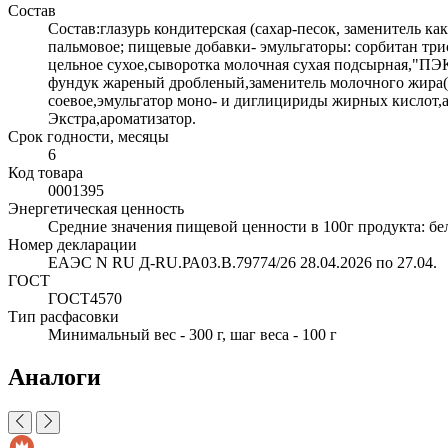
Состав
Состав:глазурь кондитерская (сахар-песок, заменитель 
пальмовое; пищевые добавки- эмульгаторы: сорбитан трис
цельное сухое,сыворотка молочная сухая подсырная,"ПЭК
фундук жареный дробленый,заменитель молочного жира(
соевое,эмульгатор моно- и диглицириды жирных кислот,а
Экстра,ароматизатор.
Срок годности, месяцы
6
Код товара
0001395
Энергетическая ценность
Средние значения пищевой ценности в 100г продукта: белк
Номер декларации
ЕАЭС N RU Д-RU.РА03.В.79774/26 28.04.2026 по 27.04.
ГОСТ
ГОСТ4570
Тип расфасовки
Минимальный вес - 300 г, шаг веса - 100 г
Аналоги