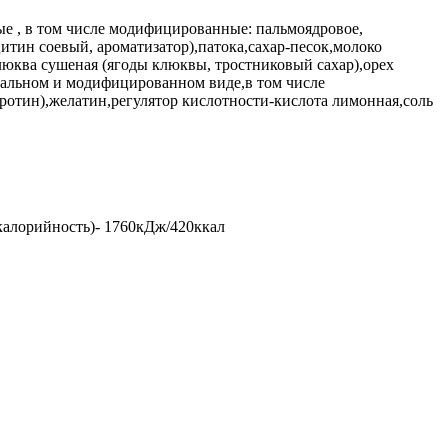
ые , в том числе модифицированные: пальмоядровое,
цитин соевый, ароматизатор),патока,сахар-песок,молоко
люква сушеная (ягоды клюквы, тростниковый сахар),орех
альном и модифицированном виде,в том числе
ротин),желатин,регулятор кислотности-кислота лимонная,соль
 (калорийность)- 1760кДж/420ккал