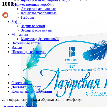
Фрукты в шоколадной глазури
1000 г
Художественные коробки
Ассорти фасованные
Конфеты фасованные
Наборы
Зефир
Зефир весовой
Зефир фасованный
Мармелад
Мармелад фасованный
Вафельные торты
Вафли
Шоколадные фигуры
О компании
Доставка и оплата
Контактная информация
Для оформления заказа обращаться по телефону: