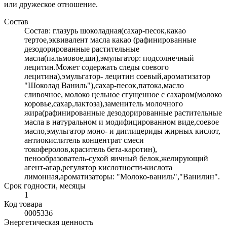
или дружеское отношение.
Состав
Состав: глазурь шоколадная(сахар-песок,какао
тертое,эквивалент масла какао (рафинированные
дезодорированные растительные
масла(пальмовое,ши),эмульгатор: подсолнечный
лецитин.Может содержать следы соевого
лецитина),эмульгатор- лецитин соевый,ароматизатор
"Шоколад Ваниль"),сахар-песок,патока,масло
сливочное, молоко цельное сгущенное с сахаром(молоко
коровье,сахар,лактоза),заменитель молочного
жира(рафинированные дезодорированные растительные
масла в натуральном и модифицированном виде,соевое
масло,эмульгатор моно- и диглицериды жирных кислот,
антиокислитель концентрат смеси
токоферолов,краситель бета-каротин),
пенообразователь-сухой яичный белок,желирующий
агент-агар,регулятор кислотности-кислота
лимонная,ароматизаторы: "Молоко-ваниль","Ванилин".
Срок годности, месяцы
1
Код товара
000533б
Энергетическая ценность