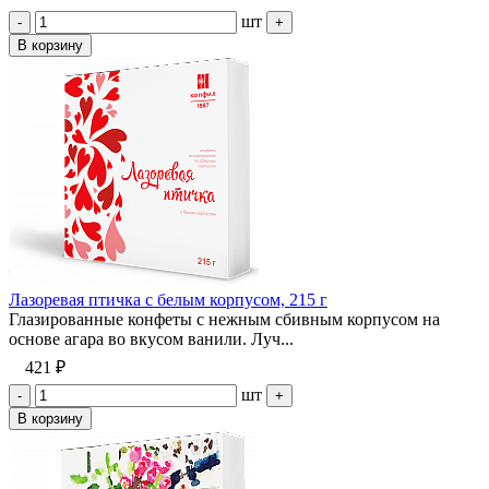
шт
-
+
В корзину
Лазоревая птичка с белым корпусом, 215 г
Глазированные конфеты с нежным сбивным корпусом на
основе агара во вкусом ванили. Луч...
421 ₽
шт
-
+
В корзину