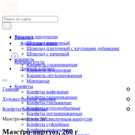
Каталоги продукции
Шоколад
Шоколад плиточный
Адреса магазинов
Шоколад плиточный с крупными добавками
Шоколад с начинкой
0
Карамель
Корзина пуста
Карамель глазированная
Личный кабинет
Карамель леденцовая
Карамель неглазированная
Монпансье
Конфеты
Главная
Конфеты вафельные
Конфеты глазированные
Художественные коробки
Конфеты грильяжные
Конфеты куполообразные
Конфеты фасованные
Конфеты неглазированные
Маэстро-виртуоз, 260 г
Конфеты с молочным корпусом
Конфеты суфлейные
Конфеты шоколадные
Маэстро-виртуоз, 260 г