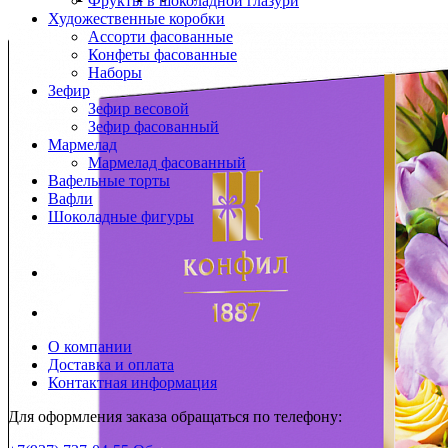
Фрукты в шоколадной глазури
Художественные коробки
Ассорти фасованные
Конфеты фасованные
Наборы
Зефир
Зефир весовой
Зефир фасованный
Мармелад
Мармелад фасованный
Вафельные торты
Вафли
Шоколадные фигуры
О компании
Доставка и оплата
Контактная информация
Для оформления заказа обращаться по телефону: