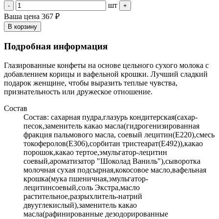
шт
-
+
Ваша цена
367 ₽
В корзину
Подробная информация
Глазированные конфеты на основе цельного сухого молока с
добавлением корицы и вафельной крошки. Лучший сладкий
подарок женщине, чтобы выразить теплые чувства,
признательность или дружеское отношение.
Состав
Состав: сахарная пудра,глазурь кондитерская(сахар-
песок,заменитель какао масла(гидрогенизированная
фракция пальмового масла, соевый лецитин(Е220),смесь
токоферолов(Е306),сорбитан тристеарат(Е492)),какао
порошок,какао тертое,эмульгатор-лецитин
соевый,ароматизатор "Шоколад Ваниль"),сыворотка
молочная сухая подсырная,кокосовое масло,вафельная
крошка(мука пшеничная,эмульгатор-
лецитинсоевый,соль Экстра,масло
растительное,разрыхлитель-натрий
двууглекислый),заменитель какао
масла(рафинированные дезодорированные