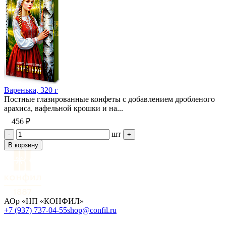
Варенька, 320 г
Постные глазированные конфеты с добавлением дробленого
арахиса, вафельной крошки и на...
456 ₽
шт
-
+
В корзину
АОр «НП «КОНФИЛ»
+7 (937) 737-04-55
shop@confil.ru