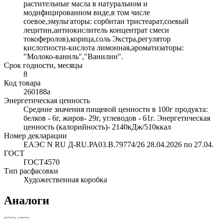
растительные масла в натуральном и
модифицированном виде,в том числе
соевое,эмульгаторы: сорбитан тристеарат,соевый
лецитин,антиокислитель концентрат смеси
токоферолов),корица,соль Экстра,регулятор
кислотности-кислота лимонная,ароматизаторы:
"Молоко-ваниль","Ванилин".
Срок годности, месяцы
8
Код товара
260188а
Энергетическая ценность
Средние значения пищевой ценности в 100г продукта:
белков - 6г, жиров- 29г, углеводов - 61г. Энергетическая
ценность (калорийность)- 2140кДж/510ккал
Номер декларации
ЕАЭС N RU Д-RU.РА03.В.79774/26 28.04.2026 по 27.04.
ГОСТ
ГОСТ4570
Тип расфасовки
Художественная коробка
Аналоги