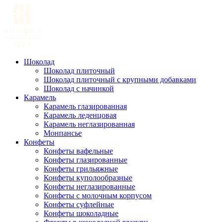
Шоколад
Шоколад плиточный
Шоколад плиточный с крупными добавками
Шоколад с начинкой
Карамель
Карамель глазированная
Карамель леденцовая
Карамель неглазированная
Монпансье
Конфеты
Конфеты вафельные
Конфеты глазированные
Конфеты грильяжные
Конфеты куполообразные
Конфеты неглазированные
Конфеты с молочным корпусом
Конфеты суфлейные
Конфеты шоколадные