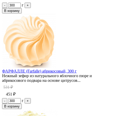
г
-
+
В корзину
ФАРФАЛЛЕ (Farfalle) абрикосовый, 300 г
Нежный зефир из натурального яблочного пюре и
абрикосового подвара на основе цитрусов...
531 ₽
451 ₽
г
-
+
В корзину