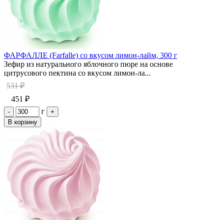
ФАРФАЛЛЕ (Farfalle) со вкусом лимон-лайм, 300 г
Зефир из натурального яблочного пюре на основе
цитрусового пектина со вкусом лимон-ла...
531 ₽
451 ₽
г
-
+
В корзину