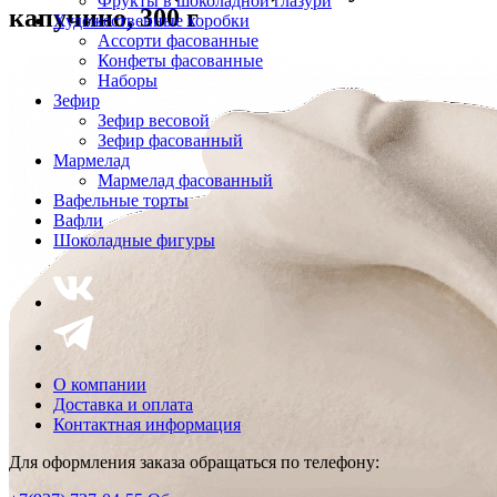
Фрукты в шоколадной глазури
капучино, 300 г
Художественные коробки
Ассорти фасованные
Конфеты фасованные
Наборы
Зефир
Зефир весовой
Зефир фасованный
Мармелад
Мармелад фасованный
Вафельные торты
Вафли
Шоколадные фигуры
О компании
Доставка и оплата
Контактная информация
Для оформления заказа обращаться по телефону: