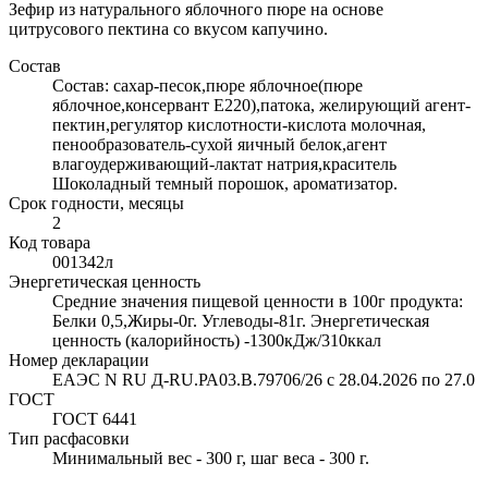
Зефир из натурального яблочного пюре на основе
цитрусового пектина со вкусом капучино.
Состав
Состав: сахар-песок,пюре яблочное(пюре
яблочное,консервант Е220),патока, желирующий агент-
пектин,регулятор кислотности-кислота молочная,
пенообразователь-сухой яичный белок,агент
влагоудерживающий-лактат натрия,краситель
Шоколадный темный порошок, ароматизатор.
Срок годности, месяцы
2
Код товара
001342л
Энергетическая ценность
Средние значения пищевой ценности в 100г продукта:
Белки 0,5,Жиры-0г. Углеводы-81г. Энергетическая
ценность (калорийность) -1300кДж/310ккал
Номер декларации
ЕАЭС N RU Д-RU.РА03.В.79706/26 с 28.04.2026 по 27.0
ГОСТ
ГОСТ 6441
Тип расфасовки
Минимальный вес - 300 г, шаг веса - 300 г.