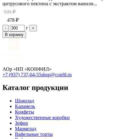
цитрусового пектина с экстрактом ванили...
531 ₽
478 ₽
г
-
+
В корзину
АОр «НП «КОНФИЛ»
+7 (937) 737-04-55
shop@confil.ru
Каталог продукции
Шоколад
Карамель
Конфеты
Художественные коробки
Зефир
Мармелад
Вафельные торты