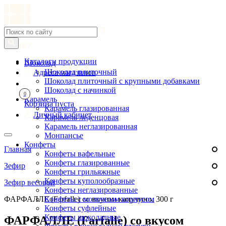
Каталоги продукции
Шоколад
Шоколад плиточный
Адреса магазинов
Шоколад плиточный с крупными добавками
Шоколад с начинкой
0
Карамель
Корзина пуста
Карамель глазированная
Личный кабинет
Карамель леденцовая
Карамель неглазированная
Монпансье
Конфеты
Главная
Конфеты вафельные
Конфеты глазированные
Зефир
Конфеты грильяжные
Конфеты куполообразные
Зефир весовой
Конфеты неглазированные
ФАРФАЛЛЕ (Farfalle) со вкусом капучино, 300 г
Конфеты с молочным корпусом
Конфеты суфлейные
Конфеты шоколадные
ФАРФАЛЛЕ (Farfalle) со вкусом