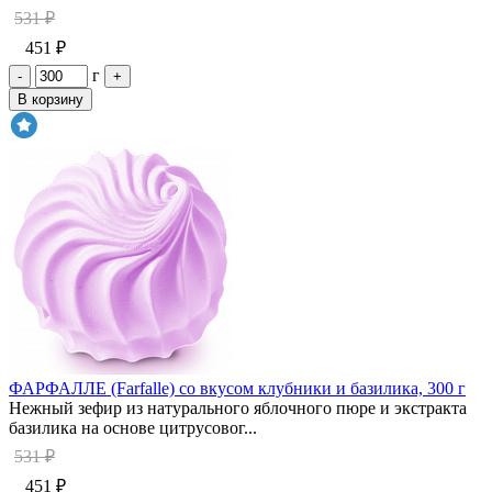
531 ₽
451 ₽
г
-
+
В корзину
ФАРФАЛЛЕ (Farfalle) со вкусом клубники и базилика, 300 г
Нежный зефир из натурального яблочного пюре и экстракта
базилика на основе цитрусовог...
531 ₽
451 ₽