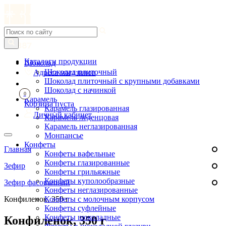
Каталоги продукции
Шоколад
Шоколад плиточный
Адреса магазинов
Шоколад плиточный с крупными добавками
Шоколад с начинкой
0
Карамель
Корзина пуста
Карамель глазированная
Личный кабинет
Карамель леденцовая
Карамель неглазированная
Монпансье
Конфеты
Главная
Конфеты вафельные
Конфеты глазированные
Зефир
Конфеты грильяжные
Конфеты куполообразные
Зефир фасованный
Конфеты неглазированные
Конфиленок, 350 г
Конфеты с молочным корпусом
Конфеты суфлейные
Конфеты шоколадные
Конфиленок, 350 г