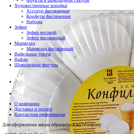
Фрукты в шоколадной глазури
Художественные коробки
Ассорти фасованные
Конфеты фасованные
Наборы
Зефир
Зефир весовой
Зефир фасованный
Мармелад
Мармелад фасованный
Вафельные торты
Вафли
Шоколадные фигуры
О компании
Доставка и оплата
Контактная информация
Для оформления заказа обращаться по телефону: