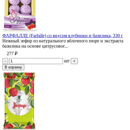
ФАРФАЛЛЕ (Farfalle) со вкусом клубники и базилика, 330 г
Нежный зефир из натурального яблочного пюре и экстракта
базилика на основе цитрусовог...
277 ₽
шт
-
+
В корзину