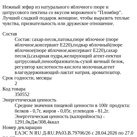
Нежный зефир из натурального яблочного пюре и
цитрусового пектина со вкусом мороженого "Пломбир".
Лучший сладкий подарок женщине, чтобы выразить теплые
чувства, признательность или дружеское отношение.
Состав
Состав: сахар-песок,патока,пюре яблочное (пюре
яблочное,консервант Е220),подвар яблочный(пюре
яблочное(пюре яблочное,консервант Е220),сахар
песок)),сахарная пудра,желирующий агент-пектин
цитрусовый,пенообразователь-сухой яичный белок,
регулятор кислотности-кислота молочная,агент
влагоудерживающий-лактат натрия, ароматизатор.
Срок годности, месяцы
2
Код товара
350552
Энергетическая ценность
Средние значения пищевой ценности в 100г продукта:
белков - 0,7г, жиров - 0,05г, углеводов - 81,2г.
Энергетическая ценность (калорийность) -
1291,0кДж/308,4ккал
Номер декларации
ЕАЭС N RU Д-RU.РА03.В.79706/26 с 28.04.2026 по 27.0