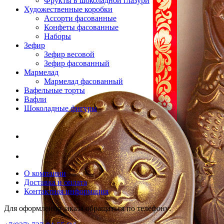
Фрукты в шоколадной глазури
Художественные коробки
Ассорти фасованные
Конфеты фасованные
Наборы
Зефир
Зефир весовой
Зефир фасованный
Мармелад
Мармелад фасованный
Вафельные торты
Вафли
Шоколадные фигуры
О компании
Доставка и оплата
Контактная информация
Для оформления заказа обращаться по телефону: