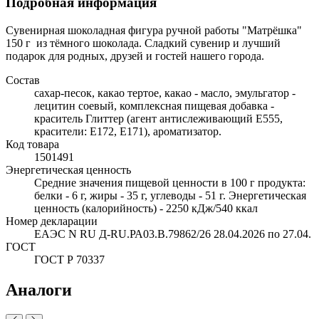
Подробная информация
Сувенирная шоколадная фигура ручной работы "Матрёшка"
150 г из тёмного шоколада. Сладкий сувенир и лучший
подарок для родных, друзей и гостей нашего города.
Состав
сахар-песок, какао тертое, какао - масло, эмульгатор -
лецитин соевый, комплексная пищевая добавка -
краситель Глиттер (агент антислеживающий Е555,
красители: Е172, Е171), ароматизатор.
Код товара
1501491
Энергетическая ценность
Средние значения пищевой ценности в 100 г продукта:
белки - 6 г, жиры - 35 г, углеводы - 51 г. Энергетическая
ценность (калорийность) - 2250 кДж/540 ккал
Номер декларации
ЕАЭС N RU Д-RU.РА03.В.79862/26 28.04.2026 по 27.04.
ГОСТ
ГОСТ Р 70337
Аналоги