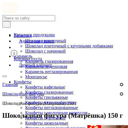
Каталоги продукции
Шоколад
Шоколад плиточный
Адреса магазинов
Шоколад плиточный с крупными добавками
Шоколад с начинкой
0
Карамель
Корзина пуста
Карамель глазированная
Личный кабинет
Карамель леденцовая
Карамель неглазированная
Монпансье
Конфеты
Главная
Конфеты вафельные
Конфеты глазированные
Шоколадные фигуры
Конфеты грильяжные
Конфеты куполообразные
Шоколадная фигура (Матрёшка) 150 г
Конфеты неглазированные
Конфеты с молочным корпусом
Шоколадная фигура (Матрёшка) 150 г
Конфеты суфлейные
Конфеты шоколадные