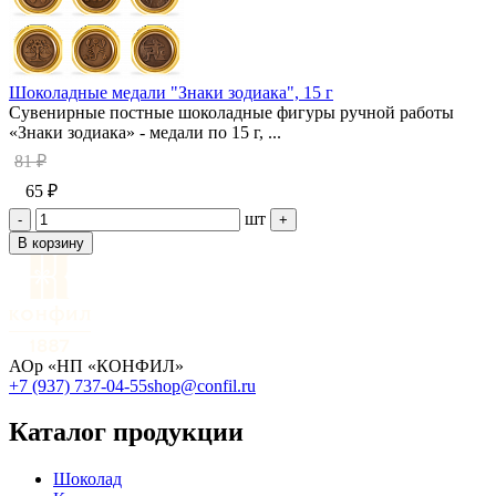
Шоколадные медали "Знаки зодиака", 15 г
Сувенирные постные шоколадные фигуры ручной работы
«Знаки зодиака» - медали по 15 г, ...
81 ₽
65 ₽
шт
-
+
В корзину
АОр «НП «КОНФИЛ»
+7 (937) 737-04-55
shop@confil.ru
Каталог продукции
Шоколад