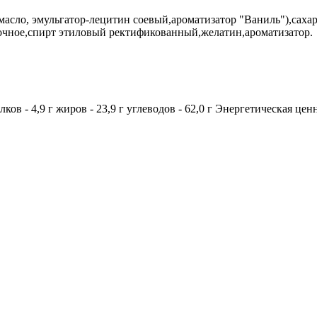
 масло, эмульгатор-лецитин соевый,ароматизатор "Ваниль"),саха
ивочное,спирт этиловый ректификованный,желатин,ароматизатор.
ов - 4,9 г жиров - 23,9 г углеводов - 62,0 г Энергетическая цен