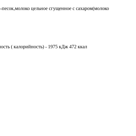
р-песок,молоко цельное сгущенное с сахаром(молоко
ность ( калорийность) - 1975 кДж 472 ккал