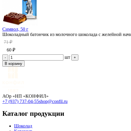
Символ, 50 г
Шоколадный батончик из молочного шоколада с желейной начи
71 ₽
60 ₽
шт
-
+
В корзину
АОр «НП «КОНФИЛ»
+7 (937) 737-04-55
shop@confil.ru
Каталог продукции
Шоколад