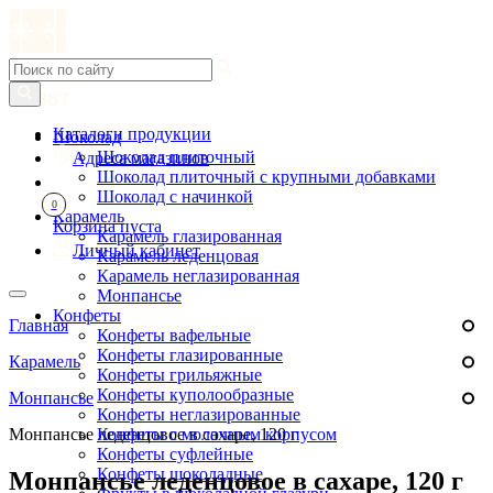
Каталоги продукции
Шоколад
Шоколад плиточный
Адреса магазинов
Шоколад плиточный с крупными добавками
Шоколад с начинкой
0
Карамель
Корзина пуста
Карамель глазированная
Личный кабинет
Карамель леденцовая
Карамель неглазированная
Монпансье
Конфеты
Главная
Конфеты вафельные
Конфеты глазированные
Карамель
Конфеты грильяжные
Конфеты куполообразные
Монпансье
Конфеты неглазированные
Монпансье леденцовое в сахаре, 120 г
Конфеты с молочным корпусом
Конфеты суфлейные
Конфеты шоколадные
Монпансье леденцовое в сахаре, 120 г