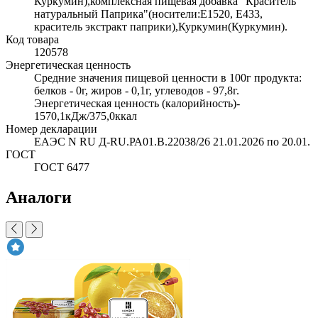
Куркумин),комплексная пищевая добавка "Краситель
натуральный Паприка"(носители:Е1520, Е433,
краситель экстракт паприки),Куркумин(Куркумин).
Код товара
120578
Энергетическая ценность
Средние значения пищевой ценности в 100г продукта:
белков - 0г, жиров - 0,1г, углеводов - 97,8г.
Энергетическая ценность (калорийность)-
1570,1кДж/375,0ккал
Номер декларации
ЕАЭС N RU Д-RU.РА01.В.22038/26 21.01.2026 по 20.01.
ГОСТ
ГОСТ 6477
Аналоги