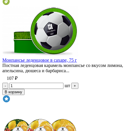
Монпансье леденцовое в сахаре, 75 г
Постная леденцовая карамель монпансье со вкусом лимона,
апельсина, дюшеса и барбариса...
107 ₽
шт
-
+
В корзину