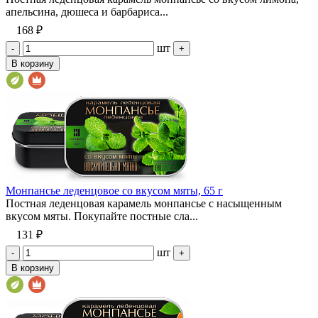
апельсина, дюшеса и барбариса...
168 ₽
шт
-
+
В корзину
Монпансье леденцовое со вкусом мяты, 65 г
Постная леденцовая карамель монпансье с насыщенным
вкусом мяты. Покупайте постные сла...
131 ₽
шт
-
+
В корзину