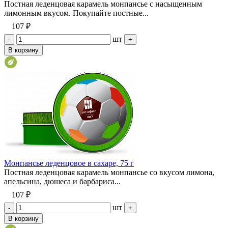
Постная леденцовая карамель монпансье с насыщенным
лимонным вкусом. Покупайте постные...
107 ₽
шт
-
+
В корзину
Монпансье леденцовое в сахаре, 75 г
Постная леденцовая карамель монпансье со вкусом лимона,
апельсина, дюшеса и барбариса...
107 ₽
шт
-
+
В корзину