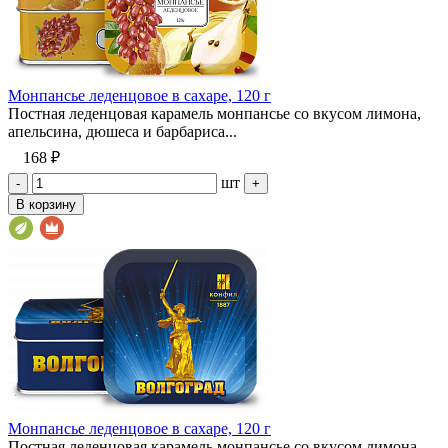
Монпансье леденцовое в сахаре, 120 г
Постная леденцовая карамель монпансье со вкусом лимона,
апельсина, дюшеса и барбариса...
168 ₽
шт
-
+
В корзину
Монпансье леденцовое в сахаре, 120 г
Постная леденцовая карамель монпансье со вкусом лимона,