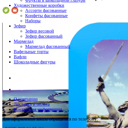
Фрукты в шоколадной глазури
Художественные коробки
Ассорти фасованные
Конфеты фасованные
Наборы
Зефир
Зефир весовой
Зефир фасованный
Мармелад
Мармелад фасованный
Вафельные торты
Вафли
Шоколадные фигуры
О компании
Доставка и оплата
Контактная информация
Для оформления заказа обращаться по телефону: