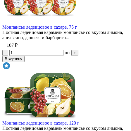
Монпансье леденцовое в сахаре, 75 г
Постная леденцовая карамель монпансье со вкусом лимона,
апельсина, дюшеса и барбариса...
107 ₽
шт
-
+
В корзину
Монпансье леденцовое в сахаре, 120 г
Постная леденцовая карамель монпансье со вкусом лимона,