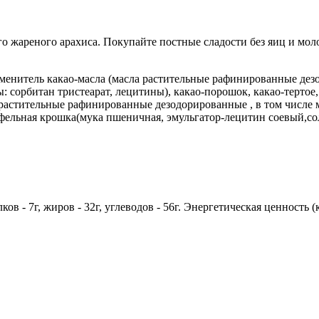
о жареного арахиса. Покупайте постные сладости без яиц и мол
 заменитель какао-масла (масла растительные рафинированные д
 сорбитан тристеарат, лецитины), какао-порошок, какао-тертое,
а растительные рафинированные дезодорированные , в том числ
афельная крошка(мука пшеничная, эмульгатор-лецитин соевый,со
ов - 7г, жиров - 32г, углеводов - 56г. Энергетическая ценность