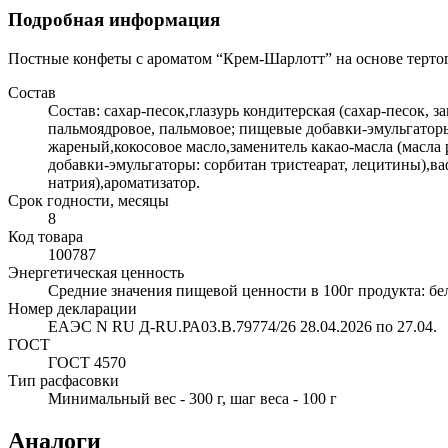
Подробная информация
Постные конфеты с ароматом “Крем-Шарлотт” на основе тертог
Состав
Состав: сахар-песок,глазурь кондитерская (сахар-песок,
пальмоядровое, пальмовое; пищевые добавки-эмульгаторы:
жареный,кокосовое масло,заменитель какао-масла (масл
добавки-эмульгаторы: сорбитан тристеарат, лецитины),в
натрия),ароматизатор.
Срок годности, месяцы
8
Код товара
100787
Энергетическая ценность
Средние значения пищевой ценности в 100г продукта: белк
Номер декларации
ЕАЭС N RU Д-RU.РА03.В.79774/26 28.04.2026 по 27.04.
ГОСТ
ГОСТ 4570
Тип расфасовки
Минимальный вес - 300 г, шаг веса - 100 г
Аналоги