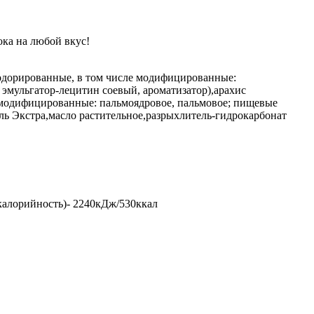
ока на любой вкус!
езодорированные, в том числе модифицированные:
 эмульгатор-лецитин соевый, ароматизатор),арахис
е модифицированные: пальмоядровое, пальмовое; пищевые
ль Экстра,масло растительное,разрыхлитель-гидрокарбонат
 (калорийность)- 2240кДж/530ккал